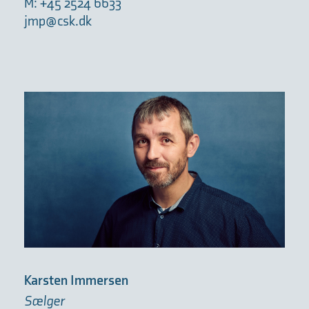
M: +45 2524 6633
jmp@csk.dk
Karsten Immersen
Sælger