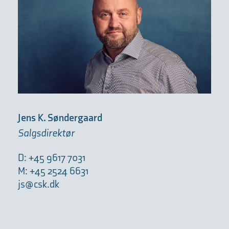
Jens K. Søndergaard
Salgsdirektør
D: +45 9617 7031
M: +45 2524 6631
js@csk.dk