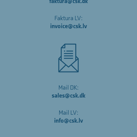
faktura@csk.dk
Faktura LV:
invoice@csk.lv
Mail DK:
sales@csk.dk
Mail LV:
info@csk.lv