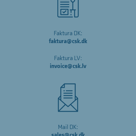
Faktura DK:
faktura@csk.dk
Faktura LV:
invoice@csk.lv
Mail DK:
sales@csk.dk