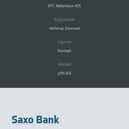
KPC København A/S
Byggeplads
Hellerup, Danmark
Ingeniør
Rambøll
Arkitekt
3XN A/S
Saxo Bank