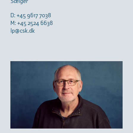
Sælger
D: +45 9617 7038
M: +45 2524 6638
lp@csk.dk