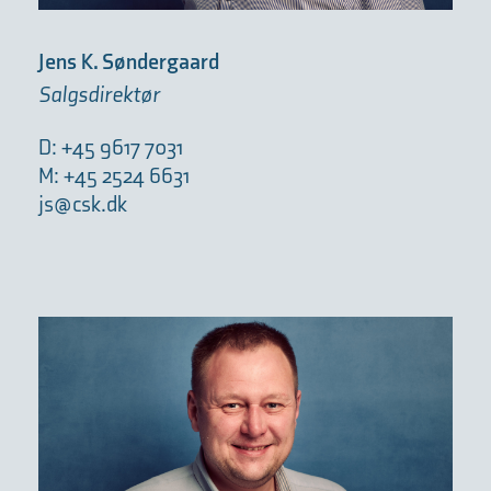
Jens K. Søndergaard
Salgsdirektør
D: +45 9617 7031
M: +45 2524 6631
js@csk.dk