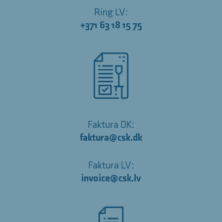
Ring LV:
+371 63 18 15 75
Faktura DK:
faktura@csk.dk
Faktura LV:
invoice@csk.lv