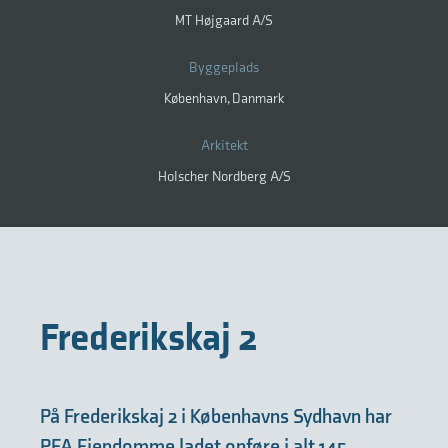
MT Højgaard A/S
Byggeplads
København, Danmark
Arkitekt
Holscher Nordberg A/S
Frederikskaj 2
På Frederikskaj 2 i Københavns Sydhavn har
PFA Ejendomme ladet opføre i alt 145